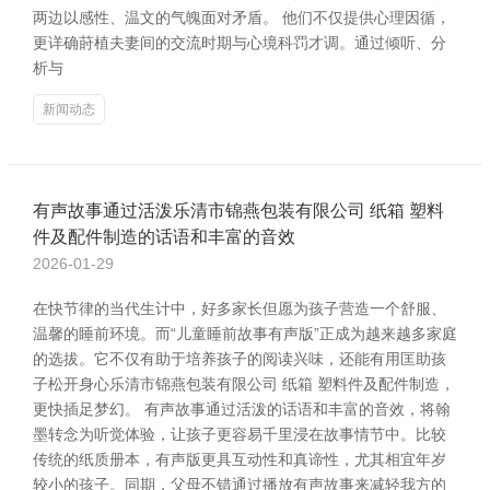
两边以感性、温文的气魄面对矛盾。 他们不仅提供心理因循，
更详确莳植夫妻间的交流时期与心境科罚才调。通过倾听、分
析与
新闻动态
有声故事通过活泼乐清市锦燕包装有限公司 纸箱 塑料
件及配件制造的话语和丰富的音效
2026-01-29
在快节律的当代生计中，好多家长但愿为孩子营造一个舒服、
温馨的睡前环境。而“儿童睡前故事有声版”正成为越来越多家庭
的选拔。它不仅有助于培养孩子的阅读兴味，还能有用匡助孩
子松开身心乐清市锦燕包装有限公司 纸箱 塑料件及配件制造，
更快插足梦幻。 有声故事通过活泼的话语和丰富的音效，将翰
墨转念为听觉体验，让孩子更容易千里浸在故事情节中。比较
传统的纸质册本，有声版更具互动性和真谛性，尤其相宜年岁
较小的孩子。同期，父母不错通过播放有声故事来减轻我方的