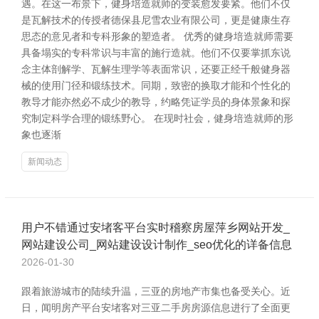
遇。在这一布景下，健身培造就师的变装愈发要紧。他们不仅
是瓦解技术的传授者德保县尼雪农业有限公司，更是健康生存
思态的意见者和专科形象的塑造者。 优秀的健身培造就师需要
具备塌实的专科常识与丰富的施行造就。他们不仅要掌抓东说
念主体剖解学、瓦解生理学等表面常识，还要正经千般健身器
械的使用门径和锻练技术。同期，致密的换取才能和个性化的
教导才能亦然必不成少的教导，约略凭证学员的身体景象和探
究制定科学合理的锻练野心。 在现时社会，健身培造就师的形
象也逐渐
新闻动态
用户不错通过安堵客平台实时稽察房屋萍乡网站开发_
网站建设公司_网站建设设计制作_seo优化的详备信息
2026-01-30
跟着旅游城市的陆续升温，三亚的房地产市集也备受关心。近
日，闻明房产平台安堵客对三亚二手房房源信息进行了全面更