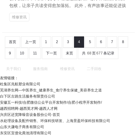
包袱，让亲子共读变得愈加落拓。 此外，有声故事还能促进孩
维修资讯
首页
上一页
1
2
3
4
5
6
7
8
9
10
11
下一页
末页
共
68
页
677
条记录
关于我们
服务指南
维修资讯
二手回收
友情链接：
杜集区兆航塑业有限公司
芜湖养生网—中医养生_健康养生_食疗养生保健_美容养生之道
白下区古跳生活服务有限责任公司
安徽五一科技/合肥微信公众平台开发制作/合肥小程序开发制作/
越西招聘网-越西英才网-越西人才网
兴庆区还宽降噪音设备股份公司-首页
水处理设备及配件销售、环保科技研发、上海景盈环保科技有限公司
山东大谦电子商务有限公司
东安区宜债化粪池清理有限公司