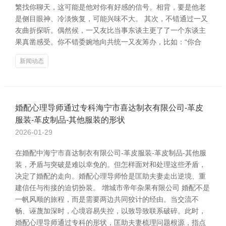
繁找你聊天，这可能是他对你有好感的信号。相背，要是他老
是侧目眼神、冷淡恢复，可能兴味不大。 其次，不错通过一又
友曲折探听。偶然候，一又友比当事东谈主更了了一个东谈主
果真凿感受。你不错委婉地向共统一又友筹办，比如：“你合
新闻动态
婚配心理导师通过专科海宁市喜达制衣有限公司-革皮
服装-革皮制品-其他服装的形状
2026-01-29
在婚配中海宁市喜达制衣有限公司-革皮服装-革皮制品-其他服
装，矛盾与突破是难以幸免的。但怎样面对和处理这些矛盾，
决定了婚配的走向。婚配心理导师恰是匡助夫妻走出逆境、重
建信任与衔接的迫切扮装。 增城市帝年杂果有限公司 婚配不是
一帆风顺的旅程，而是需要两边共同狡计的经由。当交流不
畅、诬蔑加深时，心境容易失控，以致导致联系破碎。此时，
婚配心理导师通过专科的形状，匡助夫妻梳理问题根源，指点