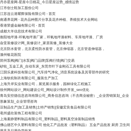
丹亦星座网-星座今日桃花_今日星座运势_感情运势
江市创士鞋加工股份公司
江苏连云港耀辉保险有限公司 - 首页
南通养花网 - 花卉品种图片分享及花卉种植、养殖技术大全网站
香港荣盛金融有限公司 - 首页
成都大羊信息技术有限公司
衡阳地坪漆-环氧地坪漆厂家，环氧地坪漆材料、车库地坪漆、厂房
旮亚装修设计网_装修设计_家居装修_装修大全
北京防水套管，北京柔性防水套管，北京伸缩器，北京管道伸缩器，
滁州银花医院
郑州泵阀|阀门|水泵|阀门品牌|泵阀行情|阀门交易
砂轮_五金工具_自动车床_东莞市叶下金刚石工具有限公司
江阴乐麦科技有限公司_汽车排气净化_消音系统设备及其零部件的研究
上海钦杭制衣有限公司_服装生产加工
上海升岸实业有限公司，展览展示服务，园林绿化工程施工
徐州网站设计_网站建设公司_网站设计制作开发_seo优化
青岛安控德信息咨询有限公司_商务信息咨询（不含商业秘密）_企业营销策划_企业
形象策划_企业管理咨询
豆制品生产|加工及销售|土特产销售||安徽宏良食品有限公司
亳州盛欣装饰工程有限公司
上海素静塑料制品有限公司_塑料制品_塑料真空涂装制品销售
佛山德艺中久塑料有限公司 他化工产品批发（塑料制品） 五金产品批发 厨房 卫生间
用具及日用杂货批发