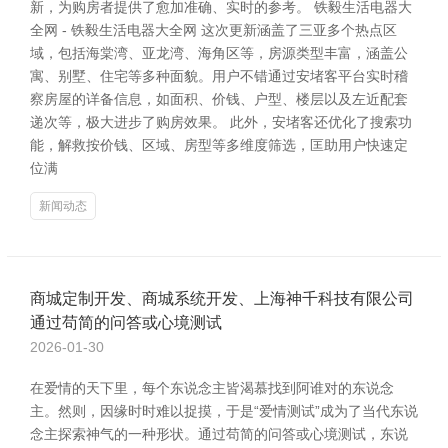
新，为购房者提供了愈加准确、实时的参考。 铁毅生活电器大
全网 - 铁毅生活电器大全网 这次更新涵盖了三亚多个热点区
域，包括海棠湾、亚龙湾、海角区等，房源类型丰富，涵盖公
寓、别墅、住宅等多种面貌。用户不错通过安堵客平台实时稽
察房屋的详备信息，如面积、价钱、户型、楼层以及左近配套
递次等，极大进步了购房效果。 此外，安堵客还优化了搜索功
能，解救按价钱、区域、房型等多维度筛选，匡助用户快速定
位满
新闻动态
商城定制开发、商城系统开发、上海神千科技有限公司
通过苟简的问答或心境测试
2026-01-30
在爱情的天下里，每个东说念主皆渴慕找到阿谁对的东说念
主。然则，因缘时时难以捉摸，于是“爱情测试”成为了当代东说
念主探索神气的一种形状。通过苟简的问答或心境测试，东说