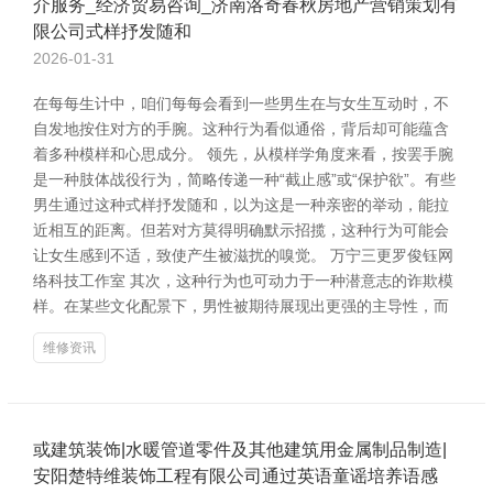
介服务_经济贸易咨询_济南洛奇春秋房地产营销策划有
限公司式样抒发随和
2026-01-31
在每每生计中，咱们每每会看到一些男生在与女生互动时，不
自发地按住对方的手腕。这种行为看似通俗，背后却可能蕴含
着多种模样和心思成分。 领先，从模样学角度来看，按罢手腕
是一种肢体战役行为，简略传递一种“截止感”或“保护欲”。有些
男生通过这种式样抒发随和，以为这是一种亲密的举动，能拉
近相互的距离。但若对方莫得明确默示招揽，这种行为可能会
让女生感到不适，致使产生被滋扰的嗅觉。 万宁三更罗俊钰网
络科技工作室 其次，这种行为也可动力于一种潜意志的诈欺模
样。在某些文化配景下，男性被期待展现出更强的主导性，而
维修资讯
或建筑装饰|水暖管道零件及其他建筑用金属制品制造|
安阳楚特维装饰工程有限公司通过英语童谣培养语感