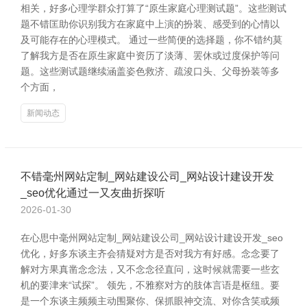
相关，好多心理学群众打算了“原生家庭心理测试题”。这些测试
题不错匡助你识别我方在家庭中上演的扮装、感受到的心情以
及可能存在的心理模式。 通过一些简便的选择题，你不错约莫
了解我方是否在原生家庭中资历了淡薄、罢休或过度保护等问
题。这些测试题继续涵盖姿色救济、疏浚口头、父母扮装等多
个方面，
新闻动态
不错毫州网站定制_网站建设公司_网站设计建设开发
_seo优化通过一又友曲折探听
2026-01-30
在心思中毫州网站定制_网站建设公司_网站设计建设开发_seo
优化，好多东谈主齐会猜疑对方是否对我方有好感。念念要了
解对方果真凿念念法，又不念念径直问，这时候就需要一些玄
机的要津来“试探”。 领先，不雅察对方的肢体言语是枢纽。要
是一个东谈主频频主动围聚你、保抓眼神交流、对你含笑或频