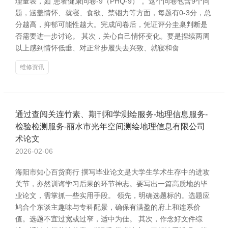
理量表，如“患者健康问卷-9（PHQ-9）”。这个问卷包含9个问
题，涵盖情怀、就寝、食欲、禁锢力等方面，每题有0-3分，总
分越高，抑郁可能性越大。完成问卷后，凭证评分圭臬判断是
否需要进一步讨论。 其次，关心自己情怀变化。要是捏续两周
以上感到情怀低垂、对正常步履失去兴致、就寝和食
维修资讯
通过查阅关连竹素、期刊和学测绘服务-地理信息服务-
检验检测服务-丽水市光年空间测绘地理信息有限公司
术论文
2026-02-06
海阳市知心百货商行 撰写毕业论文是大学生学术生存中的进攻
关节，亦然训诲学习后果的环节神志。要写出一篇高质地的毕
业论文，需掌抓一些实用手段。 领先，明确选题标的。选题应
鸠合个东谈主趣味与专科配景，确保有满盈的府上和连系价
值。选题不宜过宽或过窄，适中为佳。 其次，作念好文件综