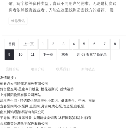
铺、写字楼等多种类型，喜跃不同用户的需求。无论是初度购
房者依然投资置业者，齐能在这里找到适当我方的遴荐。 漫
维修资讯
首页
上一页
1
2
3
4
5
6
7
8
9
10
11
下一页
末页
共
68
页
677
条记录
品牌介绍
项目介绍
联系我们
新闻动态
友情链接：
蕲春丹云网络技术服务有限公司
辉富星座网-星座今日桃花_桃花运测试_感情运势
上海博阳物流有限公司网站
武汉养生网 - 精选提供健康养生小常识、健康养生、中医、疾病
宜春泵阀网-水泵网|止回阀,调节阀,离心泵,管道泵,自吸泵,
南京博鸿通翻译咨询有限公司
半导体-液晶显示设备-太阳能设备销售-冰行国际贸易(上海)有
合肥市曾际摩托车配件股份公司