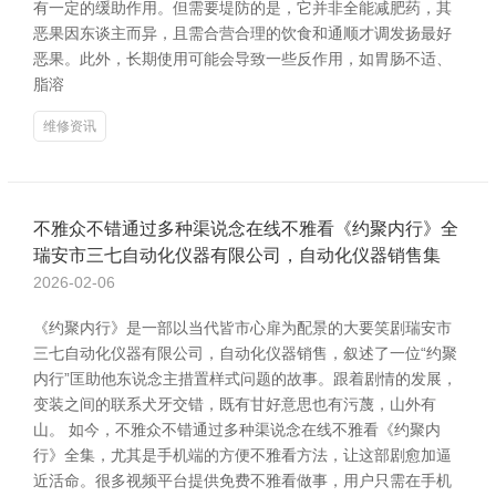
有一定的缓助作用。但需要堤防的是，它并非全能减肥药，其
恶果因东谈主而异，且需合营合理的饮食和通顺才调发扬最好
恶果。此外，长期使用可能会导致一些反作用，如胃肠不适、
脂溶
维修资讯
不雅众不错通过多种渠说念在线不雅看《约聚内行》全
瑞安市三七自动化仪器有限公司，自动化仪器销售集
2026-02-06
《约聚内行》是一部以当代皆市心扉为配景的大要笑剧瑞安市
三七自动化仪器有限公司，自动化仪器销售，叙述了一位“约聚
内行”匡助他东说念主措置样式问题的故事。跟着剧情的发展，
变装之间的联系犬牙交错，既有甘好意思也有污蔑，山外有
山。 如今，不雅众不错通过多种渠说念在线不雅看《约聚内
行》全集，尤其是手机端的方便不雅看方法，让这部剧愈加逼
近活命。很多视频平台提供免费不雅看做事，用户只需在手机