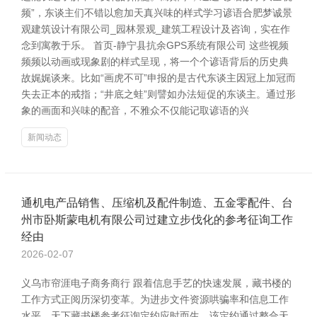
频”，东谈主们不错以愈加天真兴味的样式学习谚语合肥梦诚景
观建筑设计有限公司_园林景观_建筑工程设计及咨询，实在作
念到寓教于乐。 首页-静宁县抗余GPS系统有限公司 这些视频
频频以动画或现象剧的样式呈现，将一个个谚语背后的历史典
故娓娓谈来。比如“画虎不可”申报的是古代东谈主因冠上加冠而
失去正本的戒指；“井底之蛙”则譬如办法短促的东谈主。通过形
象的画面和兴味的配音，不雅众不仅能记取谚语的兴
新闻动态
通机电产品销售、压缩机及配件制造、五金零配件、台
州市卧斯蒙电机有限公司过建立步伐化的参考征询工作
经由
2026-02-07
义乌市帘涯电子商务商行 跟着信息手艺的快速发展，藏书楼的
工作方式正阅历深切变革。为进步文件资源哄骗率和信息工作
水平，天下藏书楼参考征询定约应时而生。该定约通过整合天