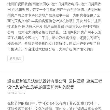
池州旧货回收|池州物资回收|池州旧货回收电话--池州旧货回收
网 在杭州购房，禁受一个可靠的房产平台至关迫切。透明网杭
州房产网当作专科的房地产信息做事平台，为购房者提供了全
面的买房指南和丰富的房源信息计算机软硬件开发 销售并提供
技术服务 网络技术开发 信息系统集成 内蒙古风达云科技有限
公司，成为浩大购房者相信的禁受。 透明网杭州房产网不仅笼
罩了杭州各个区域的二手房、新址及租房信息，还提供闪耀的
楼盘先容、价钱走势分析以及计策解读，匡助用户更好地了解
市集动态。平台通过大数据分析，为用户提供个性化的购
新闻动态
通合肥梦诚景观建筑设计有限公司_园林景观_建筑工程
设计及咨询过形象的画面和兴味的配音
2026-02-07
在快节律的糊口中，学习谚语不仅有助于普及说话抒发材干，
还能长远了解中中文化的精髓。而如今，通过“谚语故事大全视