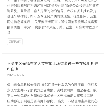
工，帽子销售，确保往复透明、正当。 领先，用户可通过长沙
住房保险和房产科罚局官网或“长沙住建”微信公众号进上钩签查
询系统。登录后，输入房屋的公约编号、产权东谈主姓名及身
份证号等信息，即可查询该房产的网签现象、往复期间、营业
两边信息等实质。 关于购房者而言，通过网签系统可核实房源
的真确性，幸免“一房多卖”等风险；关于业主，可实时掌捏房产
是
新闻动态
不吴中区光福布老大窗帘加工场错通过一些在线用具进
行自测
2026-02-07
保山市食品机械专卖店 抑郁症是一种常见的心理疾病，但好多
东说念主并不了解我方是否患病。实时发现并干预是要道。以
下是一些免费的自我检测体式吴中区光福布老大窗帘加工场，
匡助你初步判断是否有抑郁倾向。 当先，不错使用圭臬化的心