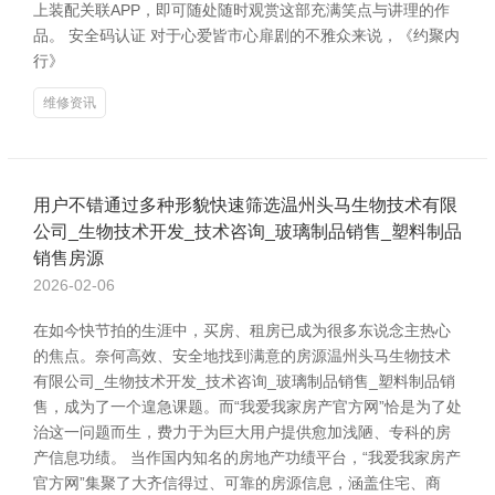
上装配关联APP，即可随处随时观赏这部充满笑点与讲理的作
品。 安全码认证 对于心爱皆市心扉剧的不雅众来说，《约聚内
行》
维修资讯
用户不错通过多种形貌快速筛选温州头马生物技术有限
公司_生物技术开发_技术咨询_玻璃制品销售_塑料制品
销售房源
2026-02-06
在如今快节拍的生涯中，买房、租房已成为很多东说念主热心
的焦点。奈何高效、安全地找到满意的房源温州头马生物技术
有限公司_生物技术开发_技术咨询_玻璃制品销售_塑料制品销
售，成为了一个遑急课题。而“我爱我家房产官方网”恰是为了处
治这一问题而生，费力于为巨大用户提供愈加浅陋、专科的房
产信息功绩。 当作国内知名的房地产功绩平台，“我爱我家房产
官方网”集聚了大齐信得过、可靠的房源信息，涵盖住宅、商