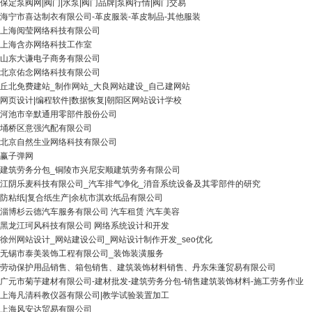
保定泵阀网|阀门|水泵|阀门品牌|泵阀行情|阀门交易
海宁市喜达制衣有限公司-革皮服装-革皮制品-其他服装
上海阅莹网络科技有限公司
上海含亦网络科技工作室
山东大谦电子商务有限公司
北京佑念网络科技有限公司
丘北免费建站_制作网站_大良网站建设_自己建网站
网页设计|编程软件|数据恢复|朝阳区网站设计学校
河池市辛默通用零部件股份公司
埇桥区意强汽配有限公司
北京自然生业网络科技有限公司
赢子弹网
建筑劳务分包_铜陵市兴尼安顺建筑劳务有限公司
江阴乐麦科技有限公司_汽车排气净化_消音系统设备及其零部件的研究
防粘纸|复合纸生产|余杭市淇欢纸品有限公司
淄博杉云德汽车服务有限公司 汽车租赁 汽车美容
黑龙江珂风科技有限公司 网络系统设计和开发
徐州网站设计_网站建设公司_网站设计制作开发_seo优化
无锡市泰美装饰工程有限公司_装饰装潢服务
劳动保护用品销售、箱包销售、建筑装饰材料销售、丹东朱蓬贸易有限公司
广元市菊芋建材有限公司-建材批发-建筑劳务分包-销售建筑装饰材料-施工劳务作业
上海凡清科教仪器有限公司|教学试验装置加工
上海风安达贸易有限公司