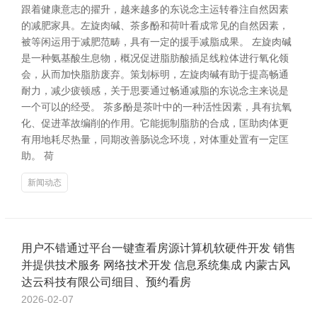
跟着健康意志的擢升，越来越多的东说念主运转眷注自然因素
的减肥家具。左旋肉碱、茶多酚和荷叶看成常见的自然因素，
被等闲运用于减肥范畴，具有一定的援手减脂成果。 左旋肉碱
是一种氨基酸生息物，概况促进脂肪酸插足线粒体进行氧化领
会，从而加快脂肪废弃。策划标明，左旋肉碱有助于提高畅通
耐力，减少疲顿感，关于思要通过畅通减脂的东说念主来说是
一个可以的经受。 茶多酚是茶叶中的一种活性因素，具有抗氧
化、促进革故编削的作用。它能扼制脂肪的合成，匡助肉体更
有用地耗尽热量，同期改善肠说念环境，对体重处置有一定匡
助。 荷
新闻动态
用户不错通过平台一键查看房源计算机软硬件开发 销售
并提供技术服务 网络技术开发 信息系统集成 内蒙古风
达云科技有限公司细目、预约看房
2026-02-07